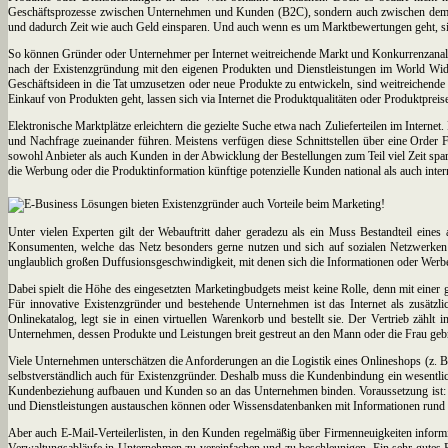
Geschäftsprozesse zwischen Unternehmen und Kunden (B2C), sondern auch zwischen dem e
und dadurch Zeit wie auch Geld einsparen. Und auch wenn es um Marktbewertungen geht, si
So können Gründer oder Unternehmer per Internet weitreichende Markt und Konkurrenzanaly
nach der Existenzgründung mit den eigenen Produkten und Dienstleistungen im World Wide W
Geschäftsideen in die Tat umzusetzen oder neue Produkte zu entwickeln, sind weitreichend
Einkauf von Produkten geht, lassen sich via Internet die Produktqualitäten oder Produktpreis
Elektronische Marktplätze erleichtern die gezielte Suche etwa nach Zulieferteilen im Intern
und Nachfrage zueinander führen. Meistens verfügen diese Schnittstellen über eine Order 
sowohl Anbieter als auch Kunden in der Abwicklung der Bestellungen zum Teil viel Zeit spare
die Werbung oder die Produktinformation künftige potenzielle Kunden national als auch intern
Unter vielen Experten gilt der Webauftritt daher geradezu als ein Muss Bestandteil ei
Konsumenten, welche das Netz besonders gerne nutzen und sich auf sozialen Netzwerken
unglaublich großen Duffusionsgeschwindigkeit, mit denen sich die Informationen oder Werbe
Dabei spielt die Höhe des eingesetzten Marketingbudgets meist keine Rolle, denn mit eine
Für innovative Existenzgründer und bestehende Unternehmen ist das Internet als zusätzl
Onlinekatalog, legt sie in einen virtuellen Warenkorb und bestellt sie. Der Vertrieb zählt
Unternehmen, dessen Produkte und Leistungen breit gestreut an den Mann oder die Frau ge
Viele Unternehmen unterschätzen die Anforderungen an die Logistik eines Onlineshops (z. B. K
selbstverständlich auch für Existenzgründer. Deshalb muss die Kundenbindung ein wesentli
Kundenbeziehung aufbauen und Kunden so an das Unternehmen binden. Voraussetzung ist: D
und Dienstleistungen austauschen können oder Wissensdatenbanken mit Informationen run
Aber auch E-Mail-Verteilerlisten, in den Kunden regelmäßig über Firmenneuigkeiten informi
Verwaltungsabläufe in Unternehmen zu vereinfachen und zu beschleunigen. Ein sehr gutes Be