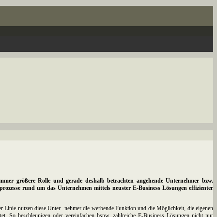
e immer größere Rolle und gerade deshalb betrachten angehende Unternehmer bzw.
tsprozesse rund um das Unternehmen mittels neuster E-Business Lösungen effizienter
ter Linie nutzen diese Unter- nehmer die werbende Funktion und die Möglichkeit, die eigenen
tet. So beschleunigen oder vereinfachen bspw. zahlreiche E-Business Lösungen nicht nur