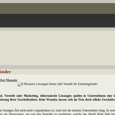
ründer
eber Magazin
uf, Vertrieb oder Marketing, elektronische Lösungen spielen in Unternehmen ein
isierung ihrer Geschäftsideen. Kein Wunder, lassen sich im Netz doch etliche Geschäf
er heutigen Zeit nicht mehr wegzudenken ist, sind sich die meisten Unternehmer einig. In ers
nur ein Shopsystem, um von den Vorteilen zu profitieren, welche das World Wide Web bie