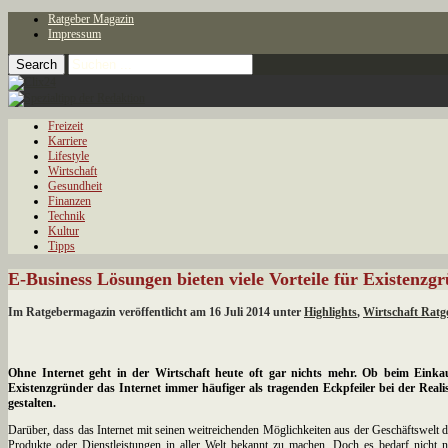
Ratgeber Magazin
Impressum
Freizeit
Karriere
Lifestyle
Wirtschaft
Gesundheit
Finanzen
Technik
Kultur
Tipps
E-Business Lösungen bieten viele Vorteile für Existenzg
Im Ratgebermagazin veröffentlicht am 16 Juli 2014 unter
Highlights
,
Wirtschaft Ratg
Ohne Internet geht in der Wirtschaft heute oft gar nichts mehr. Ob beim Einka
Existenzgründer das Internet immer häufiger als tragenden Eckpfeiler bei der Real
gestalten.
Darüber, dass das Internet mit seinen weitreichenden Möglichkeiten aus der Geschäftswelt d
Produkte oder Dienstleistungen in aller Welt bekannt zu machen. Doch es bedarf nicht 