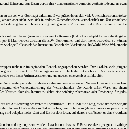
und Erfassung von Daten durch eine vollautomatische computergestützte Lösung ersetzen
um zu wissen was überhaupt ankommt. Zwar präsentieren sich viele Unternehmen unmittelbar
issen aber nicht, was sich in anderen Geschäftsfeldern wirtschaftlich tut. Um zusätzliche
ukt oder die angebotene Dienstleistung auch genügend Abnehmer findet. Auch wenn es um den
freich sind hier die so genannten Business-to-Business (B2B) Handelsplattformen, die Angebot
ngen per E-Mail werden direkt in die EDV übernommen und dort weiter bearbeitet. So können
ers wichtige Rolle spielt das Internet im Bereich des Marketings. Im World Wide Web erreicht
gruppen nicht nur im regionalen Bereich angesprochen werden. Dazu zählen viele jüngere
ein gutes Instrument für Marketingkampagnen. Dank der extrem hohen Reichweite und der
 eine sehr hohe Aufmerksamkeit und garantieren eine gewisse Effektivität.
en Dienstleistungen oder Produkte im diesem riesigen sozialen Netzwerk bekannt zu machen.
Shopsysteme, eine Weiterentwicklung des Versandhandels. Der Kunde wählt Waren aus einem
Der Vertrieb über das Internet ist daher eine wichtige Alternative oder Ergänzung für jedes
 mit der Auslieferung der Waren zu beauftragen. Der Kunde ist König, diese alte Weisheit gilt
Gründer das World Wide Web zu Nutze machen, denn Internetangebote können eine persönliche
g sind beispielsweise Chat und Diskussionsforen, auf denen sich Nutzer zu den Produkten
undenbindung eingesetzt werden. Last but not least ist E-Business dazu geeignet, unzählige
smöglichkeiten bietet. So wird die Übermittlung der Rechnungsdaten erheblich beschleunigt.