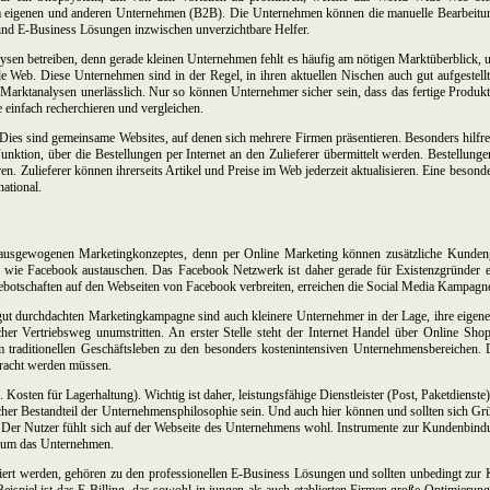
igenen und anderen Unternehmen (B2B). Die Unternehmen können die manuelle Bearbeitung 
nd E-Business Lösungen inzwischen unverzichtbare Helfer.
sen betreiben, denn gerade kleinen Unternehmen fehlt es häufig am nötigen Marktüberblick, 
eb. Diese Unternehmen sind in der Regel, in ihren aktuellen Nischen auch gut aufgestellt, w
e Marktanalysen unerlässlich. Nur so können Unternehmer sicher sein, dass das fertige Prod
e einfach recherchieren und vergleichen.
et. Dies sind gemeinsame Websites, auf denen sich mehrere Firmen präsentieren. Besonders hil
Funktion, über die Bestellungen per Internet an den Zulieferer übermittelt werden. Bestellu
n. Zulieferer können ihrerseits Artikel und Preise im Web jederzeit aktualisieren. Eine besond
ational.
nes ausgewogenen Marketingkonzeptes, denn per Online Marketing können zusätzliche Kunden
 wie Facebook austauschen. Das Facebook Netzwerk ist daher gerade für Existenzgründer 
botschaften auf den Webseiten von Facebook verbreiten, erreichen die Social Media Kampagnen
r gut durchdachten Marketingkampagne sind auch kleinere Unternehmer in der Lage, ihre eigen
icher Vertriebsweg unumstritten. An erster Stelle steht der Internet Handel über Online 
 im traditionellen Geschäftsleben zu den besonders kostenintensiven Unternehmensbereichen. 
bracht werden müssen.
osten für Lagerhaltung). Wichtig ist daher, leistungsfähige Dienstleister (Post, Paketdienste)
cher Bestandteil der Unternehmensphilosophie sein. Und auch hier können und sollten sich 
er Nutzer fühlt sich auf der Webseite des Unternehmens wohl. Instrumente zur Kundenbindun
d um das Unternehmen.
ert werden, gehören zu den professionellen E-Business Lösungen und sollten unbedingt zur K
ispiel ist das E-Billing, das sowohl in jungen als auch etablierten Firmen große Optimierung