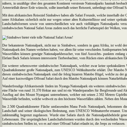
nähern, in unzählige über den gesamten Kontinent verstreute Nationalparks hautnah beobac
Artenvielfalt dieser Erde wünscht, sollte innerhalb seiner Reisezeit, unbedingt eine Offroad
Mit dem afrikanischen Reiseziel Simbabwe haben alle Safari Freunde, welche innerhalb der Of
unter Afrikafans sicherlich nicht nur wegen seiner alten Kultureinflüsse und seiner spekt
Landschaftsformen sowie von unterschiedlichen wie auch vielfältigen Nationalparks verz
simbabwischen National Safari Areas zudem noch das herrliche Farbenspiel der Wolken, vo
Der bekannteste Nationalpark, nicht nur in Simbabwe, sondern in ganz Afrika, ist wohl der
Nationalpark den Namen verliehen haben, vor allem für seine verschieden Antilopenarten b
Wasserfällen können geneigte Nationalparkbesucher, von fünf Aussichts- punkten entlan
Elefant Back Safaris können interessierte Tierbeobachter, vom Rücken eines afrikanischen 
Ein weiterer sehenswerter simbabwischer Nationalpark, welcher zwar keine spektakulären W
Quadratkilometer große Nationalpark, zum UNESCO Weltkulturerbe erklärt. Der Matobo Natio
diesen simbabwischen Nationalpark sind die felsig bizarren Matobo Hügel, welche zu der g
Auf einer kurzweiligen Offroad Safari durch den Matobo Nationalpark können Naturliebhabe
Wanderfreudige Afrikareisende finden im Nyanga Nationalpark ein weiteres simbabwisches Safa
eine Fläche von rund 31.370 Hektar aus und ist ein Wanderparadies für Bergfreunde und Akti
Ausflug auf den Mount Nyangani unternehmen, welcher mit seinen 2.592 Metern Gipfelhöh
Wasserfälle befinden, welche weltweit zu den höchsten Wasserfällen zählen. Neben den Mu
Im 2.500 Quadratkilometer Fläche umfassenden Mana Pools Nationalpark, bekommen die 
Landschaft und seiner ökologischen Bedeutung, zum UNESCO Weltnaturerbe ernannt. Um di
zahlenmäßig begrenzt zugelassen. Wurde eine Safaris durch die Nationalparkbehörde gene
Lebensraum. Die ursprünglichen Landschaftsformen wurden durch den wechselnden Wass
simbabwischen Stellen ist, wo es auf einer Offroad Safari erlaubt ist, die Jeeps zu verlassen.