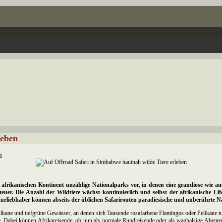
leben
n
 afrikanischen Kontinent unzählige Nationalparks vor, in denen eine grandiose wie auc
enteuer. Die Anzahl der Wildtiere wächst kontinuierlich und selbst der afrikanische L
liebhaber können abseits der üblichen Safarirouten paradiesische und unberührte N
 Vulkane und tiefgrüne Gewässer, an denen sich Tausende rosafarbene Flamingos oder Pelikane t
de. Dabei können Afrikareisende, ob nun als normale Rundreisende oder als waghalsige Abent