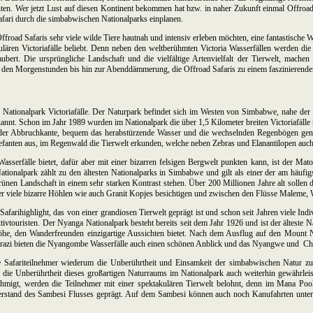
hten. Wer jetzt Lust auf diesen Kontinent bekommen hat bzw. in naher Zukunft einmal Offroa
 Safari durch die simbabwischen Nationalparks einplanen.
froad Safaris sehr viele wilde Tiere hautnah und intensiv erleben möchten, eine fantastische
akulären Victoriafälle beliebt. Denn neben den weltberühmten Victoria Wasserfällen werden di
aubert. Die ursprüngliche Landschaft und die vielfältige Artenvielfalt der Tierwelt, mach
n den Morgenstunden bis hin zur Abenddämmerung, die Offroad Safaris zu einem faszinierende
 Nationalpark Victoriafälle. Der Naturpark befindet sich im Westen von Simbabwe, nahe der K
ekannt. Schon im Jahr 1989 wurden im Nationalpark die über 1,5 Kilometer breiten Victoriafä
g der Abbruchkante, bequem das herabstürzende Wasser und die wechselnden Regenbögen geni
Elefanten aus, im Regenwald die Tierwelt erkunden, welche neben Zebras und Elanantilopen au
asserfälle bietet, dafür aber mit einer bizarren felsigen Bergwelt punkten kann, ist der M
nalpark zählt zu den ältesten Nationalparks in Simbabwe und gilt als einer der am häufigs
rünen Landschaft in einem sehr starken Kontrast stehen. Über 200 Millionen Jahre alt sollen
r viele bizarre Höhlen wie auch Granit Kopjes besichtigen und zwischen den Flüsse Maleme, W
rihighlight, das von einer grandiosen Tierwelt geprägt ist und schon seit Jahren viele Indiv
vtouristen. Der Nyanga Nationalpark besteht bereits seit dem Jahr 1926 und ist der älteste N
e, den Wanderfreunden einzigartige Aussichten bietet. Nach dem Ausflug auf den Mount Nya
tarazi bieten die Nyangombe Wasserfälle auch einen schönen Anblick und das Nyangwe und Cha
Safariteilnehmer wiederum die Unberührtheit und Einsamkeit der simbabwischen Natur zu
e Unberührtheit dieses großartigen Naturraums im Nationalpark auch weiterhin gewährlei
hmigt, werden die Teilnehmer mit einer spektakulären Tierwelt belohnt, denn im Mana Pool
erstand des Sambesi Flusses geprägt. Auf dem Sambesi können auch noch Kanufahrten unt