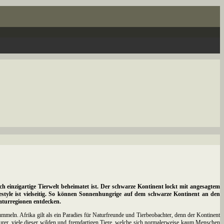
h einzigartige Tierwelt beheimatet ist. Der schwarze Kontinent lockt mit angesagtem
ifestyle ist vielseitig. So können Sonnenhungrige auf dem schwarze Kontinent an den
aturregionen entdecken.
ummeln. Afrika gilt als ein Paradies für Naturfreunde und Tierbeobachter, denn der Kontinent
eurer, viele dieser wilden und fremdartigen Tiere, welche sich normalerweise kaum Menschen