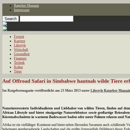
Ratgeber Magazin
Impressum
Freizeit
Karriere
Lifestyle
Wirtschaft
Gesundheit
Finanzen
Technik
Kultur
Tipps
Auf Offroad Safari in Simbabwe hautnah wilde Tiere er
Im Ratgebermagazin veröffentlicht am 23 März 2013 unter
Lifestyle Ratgeber Magazi
Naturinteressierte Individualisten und Liebhaber von wilden Tieren, finden auf dem
African Lifestyle und bietet einzigartige Naturerlebnisse sowie großartige Reiseab
Küstenabschnitten in warmem Badewasser baden oder unter Palmen relaxen und Natur
Afrika ist ein vielfältiger Kontinent und bietet neben flirrenden Savannen auch schillernde
beheimatet atemberaubende Landschaften und die größte Artenvielfalt (Wildtiere) dieser Er