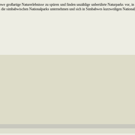
e großartige Naturerlebnisse zu spüren und finden unzählige unberührte Naturparks vor, in de
durch die simbabwischen Nationalparks unternehmen und sich in Simbabwes kurzweiligen Nationa