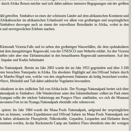
d durch Afrika Reisen möchte und sich dabei zahlose intensive Begegnungen mit der größten
 Wahl getroffen. Simbabwe ist eines der schönsten Länder auf dem afrikanischen Kontinent und
e Afrikabesucher im afrikanischen Urlaubsziel vor allem von großartigen und ursprünglichen
en Simbabwe deswegen auch zu einem der reizvollsten Reiseländer in Afrika, wobei in den
n und unvergesslichen Erlebnis machen.
leinstadt Victoria Falls und ist neben den großartigen Wasserfällen, die dem spektakulären
lle mit dem dazugehörigen Regenwald, von der UNESCO zum Welterbe erklärt. An den Victoria
eßen oder aber eine Elefantensafari in den benachbarten Regenwald unternehmen. Auf den
ch Impalas und Kudus beheimatet.
atobo Nationalpark. Bereits im Jahr 2003 wurde der im Jahr 1953 gegründete und über 3.100
ten besuchten Naturparks in Afrika. Ein absolutes Highlight auf den Offroad Safaris durch
 die Matobo Hügel sein, welche von den eingeborenen Stämmen als heilig bezeichnet werden.
hovi, Mtsheleli und Tuli dabei zahlreiche Vogelarten bewundern.
idualisten in den südlichen Teil von Afrika lockt. Der Nyanga Nationalpark breitet sich über
ationalpark in Simbabwe. Alle Wandersleute unter den Safariteilnehmer sollten im Park einen
ngani sollte der nächste Safaristopp am Pungwe Fluss stattfinden, wo sich die Mutarazi
womera Fort ist im Nyanga Nationalpark ebenfalls sehr sehenswert.
 spüren. Im Jahr 1984 wurde der Mana Pools Nationalpark, aufgrund der ursprünglichen
sten zu können, werden Expeditionen und Offroad Safaris im Mana Pools Nationalpark nur
s haben afrikanische Flusspferde, Nilkrokodile, Geparden, Leoparden und Elefanten ihren
ernommen werden, da das Ruckomechi Camp am Sambesi Fluss obendrein eine der wenigen