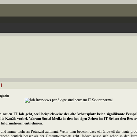
l
agazin
euen IT Job geht, weil beispielsweise der alte Arbeitsplatz keine signifikante Perspe
a Kanäle vorbei. Warum Social Media in den heutigen Zeiten im IT Sektor den Bewerb
en Informationen entnehmen.
st und immer mehr an Potenzial zunimmt. Wenn man bedenkt dass ein Großteil der heute prod
anche deutlich besser als der Gesamtwirtschaft geht. Jedoch zeigte sich schon in den letz