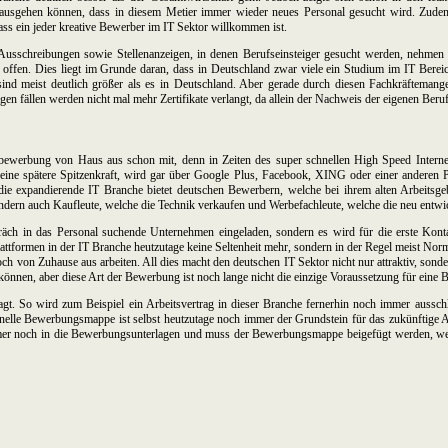
 ausgehen können, dass in diesem Metier immer wieder neues Personal gesucht wird. Zudem 
ass ein jeder kreative Bewerber im IT Sektor willkommen ist.
 Ausschreibungen sowie Stellenanzeigen, in denen Berufseinsteiger gesucht werden, nehmen
it offen. Dies liegt im Grunde daran, dass in Deutschland zwar viele ein Studium im IT Ber
 sind meist deutlich größer als es in Deutschland. Aber gerade durch diesen Fachkräftem
en fällen werden nicht mal mehr Zertifikate verlangt, da allein der Nachweis der eigenen Beruf
bewerbung von Haus aus schon mit, denn in Zeiten des super schnellen High Speed Internets
eine spätere Spitzenkraft, wird gar über Google Plus, Facebook, XING oder einer anderen 
 expandierende IT Branche bietet deutschen Bewerbern, welche bei ihrem alten Arbeitsgeber
ndern auch Kaufleute, welche die Technik verkaufen und Werbefachleute, welche die neu entwi
äch in das Personal suchende Unternehmen eingeladen, sondern es wird für die erste Kont
ttformen in der IT Branche heutzutage keine Seltenheit mehr, sondern in der Regel meist Nor
h von Zuhause aus arbeiten. All dies macht den deutschen IT Sektor nicht nur attraktiv, sond
können, aber diese Art der Bewerbung ist noch lange nicht die einzige Voraussetzung für eine
rsagt. So wird zum Beispiel ein Arbeitsvertrag in dieser Branche fernerhin noch immer auss
nelle Bewerbungsmappe ist selbst heutzutage noch immer der Grundstein für das zukünftige Ar
r noch in die Bewerbungsunterlagen und muss der Bewerbungsmappe beigefügt werden, weshal