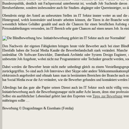
Bundesrepublik, deutlich mit Fachpersonal unterbesetzt ist, weshalb Job Suchende davon
Berufserfahrene, sondern insbesondere auch für Studien- abgänger oder Quereinsteiger, so d
Obendrein steigt der Anteil an unbesetzten Stellen im IT Sektor immer weiter an und die
Hintergrund, welch konstruktiv und kreativ arbeiten können, die Türen in der Branche we
wesentlich höhere Gehälter gezahlt und auch die Chancen für einen beruflichen Aufstieg
Personalabteilungen versenden, im IT Bereich sehr gute Chancen auf einen neuen Job. In einig
Den Nachweis der eigenen Fähigkeiten bringen heute viele Bewerber auch bei einer Blind
Ebenfalls haben die Social Media Kanäle die Bewerberlandschaft stark verändert. Manche 
undenkbar. Ob Software Entwickler, Datenbank Architekt oder System Design Engineer, die
unbesetzte Job Angebote, wobei nicht nur Programmierer oder Techniker gesucht werden, so
Dabei werden die Bewerber heute nicht mehr unbedingt gleich zu einem Vorstellungsgespr
zurückgegriffen. So sind auch Job Interviews über Skype oder andere Telekommunikationspla
elektronisch angefordert und oftmals kann man in bestimmten Bereichen der Branche auch noc
hat Social Media zwar die Art verändert, wie die Bewerber gefunden und kontaktiert werden 
Allerdings hat das gute alte Papier seinen Dienst auch im IT Sektor noch nicht völlig ve
Initiativbewerbung auch die Bewerbungsmappe nicht außer Acht lassen, denn eine professio
Selbst ein ausführlicher Lebenslauf gehört laut den Experten von
Tipps zur Bewerbung
imme
mitbringen sollte …
Bewerbung © DragonImages & Eisenhans (Fotolia)