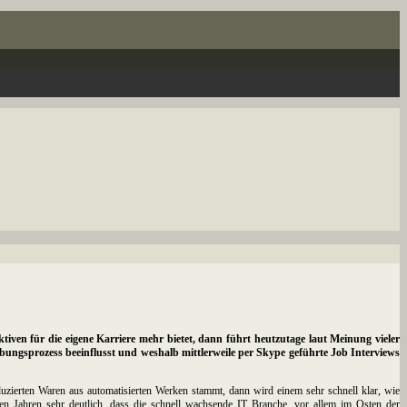
ktiven für die eigene Karriere mehr bietet, dann führt heutzutage laut Meinung vieler
ungsprozess beeinflusst und weshalb mittlerweile per Skype geführte Job Interviews
uzierten Waren aus automatisierten Werken stammt, dann wird einem sehr schnell klar, wie
ten Jahren sehr deutlich, dass die schnell wachsende IT Branche, vor allem im Osten der