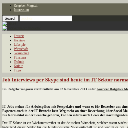
Ratgeber Magazin
Impressum
Freizeit
Karriere
Lifestyle
Wirtschaft
Gesundheit
Finanzen
Technik
Kultur
Tipps
Job Interviews per Skype sind heute im IT Sektor norma
Im Ratgebermagazin veröffentlicht am 02 November 2013 unter
Karriere Ratgeber M
IT Jobs stehen für Arbeitsplätze mit Perspektive und wenn es für Bewerber um einen n
Experten auch in der IT Branche kein Weg mehr an einer Bewerbung über Social Medi
zur Normalität in der Branche gehören, können interessierte Leser den nachfolgend
Der IT Sektor ist ein Wachstumstreiber in der deutschen Wirtschaft, welcher rasant wäch
bedeutend dieser Sektor für die bundesdeutsche Volkswirtschaft ist und warum es der Br