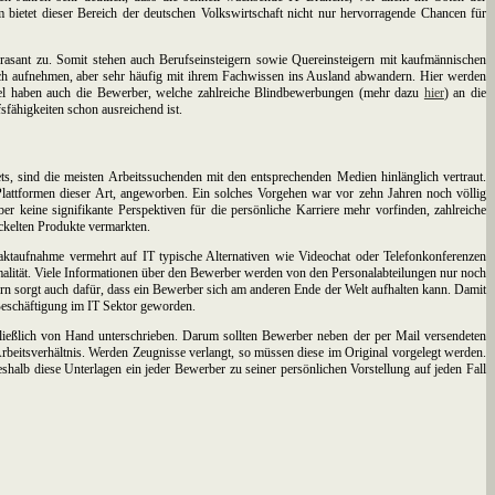
bietet dieser Bereich der deutschen Volkswirtschaft nicht nur hervorragende Chancen für
 rasant zu. Somit stehen auch Berufseinsteigern sowie Quereinsteigern mit kaufmännischen
eich aufnehmen, aber sehr häufig mit ihrem Fachwissen ins Ausland abwandern. Hier werden
angel haben auch die Bewerber, welche zahlreiche Blindbewerbungen (mehr dazu
hier
) an die
sfähigkeiten schon ausreichend ist.
, sind die meisten Arbeitssuchenden mit den entsprechenden Medien hinlänglich vertraut.
Plattformen dieser Art, angeworben. Ein solches Vorgehen war vor zehn Jahren noch völlig
 keine signifikante Perspektiven für die persönliche Karriere mehr vorfinden, zahlreiche
ckelten Produkte vermarkten.
aktaufnahme vermehrt auf IT typische Alternativen wie Videochat oder Telefonkonferenzen
malität. Viele Informationen über den Bewerber werden von den Personalabteilungen nur noch
ern sorgt auch dafür, dass ein Bewerber sich am anderen Ende der Welt aufhalten kann. Damit
 Beschäftigung im IT Sektor geworden.
chließlich von Hand unterschrieben. Darum sollten Bewerber neben der per Mail versendeten
beitsverhältnis. Werden Zeugnisse verlangt, so müssen diese im Original vorgelegt werden.
b diese Unterlagen ein jeder Bewerber zu seiner persönlichen Vorstellung auf jeden Fall